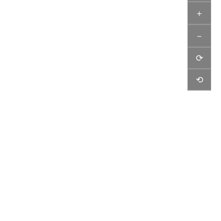
＋
－
⟳
⟲